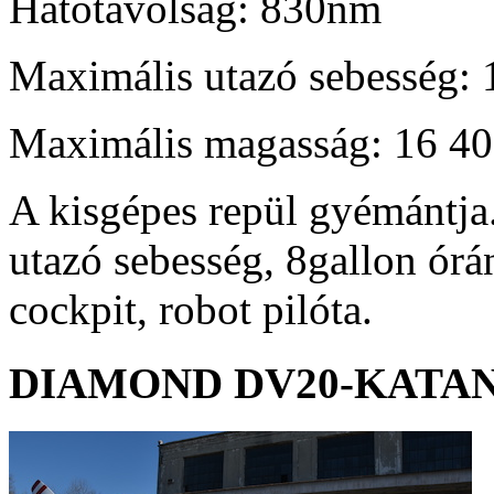
Hatótávolság: 830nm
Maximális utazó sebesség: 
Maximális magasság: 16 40
A kisgépes repül gyémántja
utazó sebesség, 8gallon órá
cockpit, robot pilóta.
DIAMOND
DV20-KATA