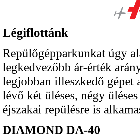
Légiflottánk
Repülőgépparkunkat úgy ala
legkedvezőbb ár-érték arányú
legjobban illeszkedő gépet
lévő két üléses, négy ülése
éjszakai repülésre is alkama
DIAMOND
DA-40