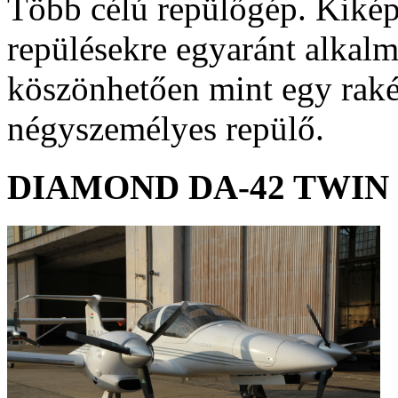
Több célú repülőgép. Kikép
repülésekre egyaránt alkal
köszönhetően mint egy raké
négyszemélyes repülő.
DIAMOND
DA-42
TWIN