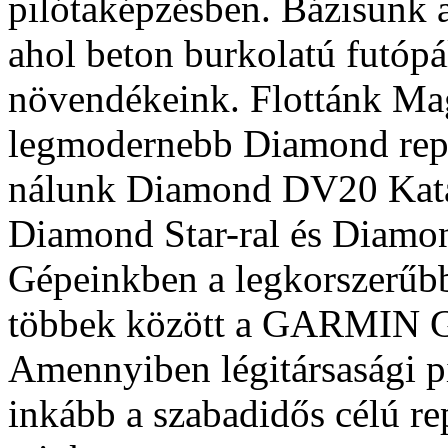
pilótaképzésben. Bázisunk a
ahol beton burkolatú futóp
növendékeink. Flottánk Ma
legmodernebb Diamond repü
nálunk Diamond DV20 Kat
Diamond Star-ral és Diamo
Gépeinkben a legkorszerűbb
többek között a GARMIN G1
Amennyiben légitársasági pi
inkább a szabadidős célú re