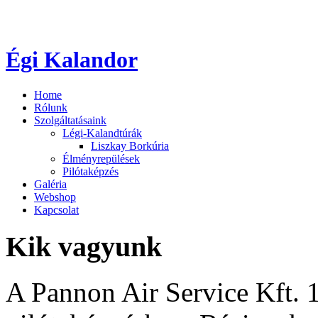
Égi Kalandor
Home
Rólunk
Szolgáltatásaink
Légi-Kalandtúrák
Liszkay Borkúria
Élményrepülések
Pilótaképzés
Galéria
Webshop
Kapcsolat
Kik
vagyunk
A Pannon Air Service Kft. 1