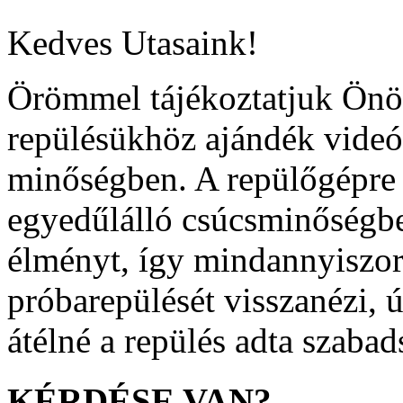
Kedves Utasaink!
Örömmel tájékoztatjuk Önö
repülésükhöz ajándék videó
minőségben. A repülőgépre 
egyedűlálló csúcsminőségben
élményt, így mindannyiszor
próbarepülését visszanézi, ú
átélné a repülés adta szabad
KÉRDÉSE
VAN?