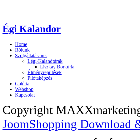
Égi Kalandor
Home
Rólunk
Szolgáltatásaink
Légi-Kalandtúrák
Liszkay Borkúria
Élményrepülések
Pilótaképzés
Galéria
Webshop
Kapcsolat
Copyright MAXXmarketi
JoomShopping Download &