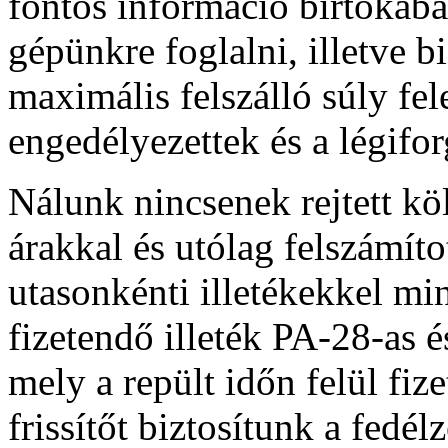
fontos információ bírtokába
gépünkre foglalni, illetve b
maximális felszálló súly fel
engedélyezettek és a légifor
Nálunk nincsenek rejtett kö
árakkal és utólag felszámíto
utasonkénti illetékekkel mi
fizetendő illeték PA-28-as
mely a repült időn felül fi
frissítőt biztosítunk a fedél