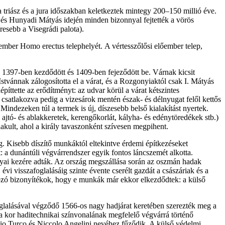
triász és a jura időszakban keletkeztek mintegy 200–150 millió éve.
s Hunyadi Mátyás idején minden bizonnyal fejtették a vörös
resebb a Visegrádi palota).
őember Homo erectus telephelyét. A vértesszőlősi előember telep,
e 1397-ben kezdődött és 1409-ben fejeződött be. Várnak kicsit
vánnak zálogosította el a várat, és a Rozgonyiaktól csak I. Mátyás
píttette az erődítményt: az udvar körül a várat kétszintes
 csatlakozva pedig a vizesárok mentén észak- és délnyugat felől kettős
. Mindezeken túl a termek is új, díszesebb belső kialakítást nyertek.
 ajtó- és ablakkeretek, kerengőkorlát, kályha- és edénytöredékek stb.)
alakult, ahol a király tavaszonként szívesen megpihent.
eg. Kisebb díszítő munkáktól eltekintve érdemi építkezéseket
t: a dunántúli végvárrendszer egyik fontos láncszemét alkotta.
lyai kezére adták. Az ország megszállása során az oszmán hadak
vi visszafoglalásáig szinte évente cserélt gazdát a császáriak és a
kozó bizonyítékok, hogy e munkák már ekkor elkezdődtek: a külső
foglalásával végződő 1566-os nagy hadjárat keretében szerezték meg a
a kor haditechnikai színvonalának megfelelő végvárrá történő
ulio Turco és Niccolo Angelini nevéhez fűződik. A külső védelmi