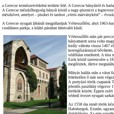
a Gerecse természetvédelmi területe felé. A Gerecse bányáiról és bar
A Gerecse mészkőhegység bányái közül a nagy-pisznicei a legneveze
mészkövet, amelyet – piszkei és tardosi „vörös márványként” – évszázad
A Gerecse nyugati lábánál megpillantjuk Vértesszőlőst, ahol 1963-ban
csodálatos parkja, a kilátó páratlan látnivalót kínál.
Vértesszőlős után pár percc
hányattatott sorsa volta ma
király váltotta vissza 1467 e
kerengőszárnnyal bővíttette,
védőfalat emeltetett. A tóra 
Ezek közül szerencsére a 18-
megőriztek, illetve megtalált
Mátyás halála után a várat f
feltehetően ő már nem végezt
A portyázó török csapatok T
jelentős pusztítást végezve 
törökök között. Éppen ezért
védmű övezet nyugati sarkán 
Az 1558 óta ismét török kéze
Habsburgok. Ezután, ugyancs
átalakítására. Az erre vonat