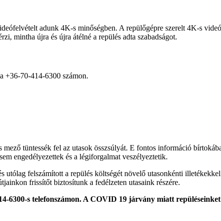
eófelvételt adunk 4K-s minőségben. A repülőgépre szerelt 4K-s videók
zi, mintha újra és újra átélné a repülés adta szabadságot.
et a +36-70-414-6300 számon.
ező tüntessék fel az utasok összsúlyát. E fontos információ bírtokában
 sem engedélyezettek és a légiforgalmat veszélyeztetik.
és utólag felszámított a repülés költségét növelő utasonkénti illetékekk
ainkon frissítőt biztosítunk a fedélzeten utasaink részére.
14-6300-s telefonszámon. A COVID 19 járvány miatt repüléseinket 