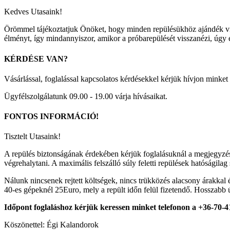
Kedves Utasaink!
Örömmel tájékoztatjuk Önöket, hogy minden repülésükhöz ajándék vid
élményt, így mindannyiszor, amikor a próbarepülését visszanézi, úgy ér
KÉRDÉSE
VAN?
Vásárlással, foglalással kapcsolatos kérdésekkel kérjük hívjon mink
Ügyfélszolgálatunk 09.00 - 19.00 várja hívásaikat.
FONTOS
INFORMÁCIÓ!
Tisztelt Utasaink!
A repülés biztonságának érdekében kérjük foglalásuknál a megjegyzés m
végrehalytani. A maximális felszálló súly feletti repülések hatóságilag
Nálunk nincsenek rejtett költségek, nincs trükközés alacsony árakkal 
40-es gépeknél 25Euro, mely a repült időn felül fizetendő. Hosszabb útj
Időpont foglaláshoz kérjük keressen minket telefonon a +36-70-4
Köszönettel: Égi Kalandorok