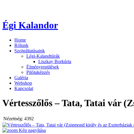
Égi Kalandor
Home
Rólunk
Szolgáltatásaink
Légi-Kalandtúrák
Liszkay Borkúria
Élményrepülések
Pilótaképzés
Galéria
Webshop
Kapcsolat
Vértesszőlős – Tata, Tatai vár 
Nézettség:
4392
Kép nagyítása