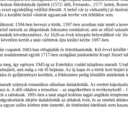
rkokon fülesbástyák épültek (1572: déli, Ferrando-, 1577: keleti, Rosen
on ezzel egyidejűleg védőfal létesült. A belső vár (a várkastély) jó tüzérs
és a korábbi belső várárok ugyancsak tervbe vett feltöltése sem.
áltozott: 1594-ben beveszi a török, 1597-ben azonban már ismét a keres
özé tartozik az állapotának fokozatos romlásával, ami az előző száza
si munkák következménye. Az 1620-as évek közepén helyreállított vár 164
vetően került a tatai várbirtok újra királyi kézbe 1697-ben.
án csapatok 1683-ban elfoglalták és felrobbantották. Két évvel később 
tai uradalommal együtt 1717-ben szolgálati jutalomként Krapf József tu
ta meg, így egészen 1945-ig az Esterházy család tulajdona maradt. Urad
bejárót, ami máig a vár fő bejárata. Az új kapu és a török kori bejáró 
ra és gyűjteményei kerültek, a földszinten pedig lóistállót alakítottak k
aradt szárnyát romantikus stílusban átalakították. Az eredeti kápolnafal
rasz is. A déli oldalon a teraszhoz – az angolkertben is tevékenykedő – 
ek a raboknak. 1891-ben a tatai angol kolónia tagjai anglikán templomn
gyakorlatok idejére átalakították az ablakok íveit, és az emeleti ablakok
a ugyan széles körben tette ismertté, de történelmi hitelének nem haszná