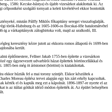
berg-, 1586: Kecske-bástya) és újabb vizesárkot alakítottak ki. Az
égi célpontként szolgáló tornyait a keleti kivételével ekkor bontották
ztényeké, miután Pálffy Miklós főkapitány seregei visszafoglalják.
dvégi török-Habsburg és az 1605-1606-os Bocskai-féle hatalomátvétel
6-ig a várkapitányok zálogbirtoka volt, majd az uralkodó, III.
végleg keresztény kézre jutott az ekkorra romos állapotú és 1699-ben
lajdonába került.
almi építőmestere, Fellner Jakab 1755-ben építette a vizesárkon
közé egy úgynevezett udvarbírói házat építettek börtöncellákkal és
i. 1805-ben még öt áristomot (börtönt) is kialakítottak.
ra ekkor húzták fel a mai torony szintjét. Ekkor készültek a
Charles Moreau építész tervei alapján egy kis zárt erkély kapcsoltak.
ak kérték el és kapták meg ezt a kápolnát. 1896-1897-re nyerte el az
at is az itáliai gótikát idéző módon építették át. Az épület belsejében
lt.