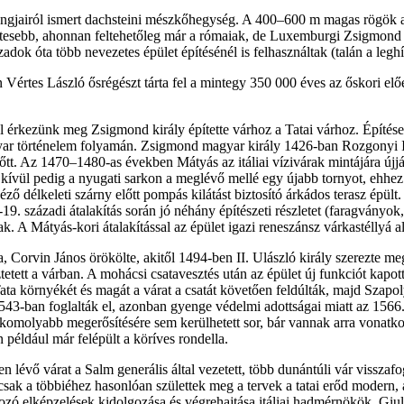
langjairól ismert dachsteini mészkőhegység. A 400–600 m magas rögök a 
tesebb, ahonnan feltehetőleg már a rómaiak, de Luxemburgi Zsigmond é
ok óta több nevezetes épület építésénél is felhasználtak (talán a leghí
 Vértes László ősrégészt tárta fel a mintegy 350 000 éves az őskori el
el érkezünk meg Zsigmond király építette várhoz a Tatai várhoz. Építés
gyar történelem folyamán. Zsigmond magyar király 1426-ban Rozgonyi Ist
lőtt. Az 1470–1480-as években Mátyás az itáliai vízivárak mintájára újjáé
 kívül pedig a nyugati sarkon a meglévő mellé egy újabb tornyot, ehhez
néző délkeleti szárny előtt pompás kilátást biztosító árkádos terasz épült
19. századi átalakítás során jó néhány építészeti részletet (faragványok,
ak. A Mátyás-kori átalakítással az épület igazi reneszánsz várkastéllyá 
ia, Corvin János örökölte, akitől 1494-ben II. Ulászló király szerezte m
etett a várban. A mohácsi csatavesztés után az épület új funkciót kapot
ata környékét és magát a várat a csatát követően feldúlták, majd Szapo
1543-ban foglalták el, azonban gyenge védelmi adottságai miatt az 1566. é
 komolyabb megerősítésére sem kerülhetett sor, bár vannak arra vonat
például már felépült a köríves rondella.
n lévő várat a Salm generális által vezetett, több dunántúli vár vissza
ak a többiéhez hasonlóan születtek meg a tervek a tatai erőd modern, 
kozó elképzelések kidolgozása és végrehajtása itáliai hadmérnökök, Gi