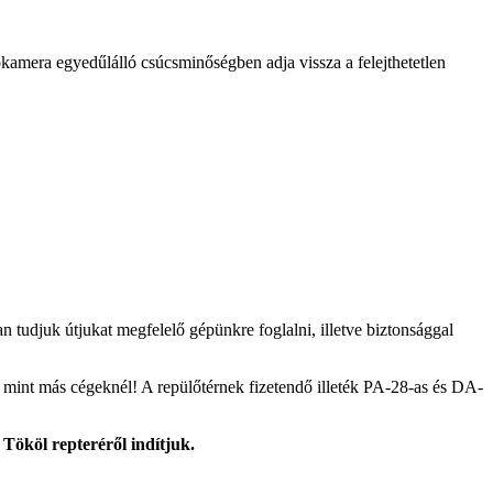
amera egyedűlálló csúcsminőségben adja vissza a felejthetetlen
 tudjuk útjukat megfelelő gépünkre foglalni, illetve biztonsággal
el mint más cégeknél! A repülőtérnek fizetendő illeték PA-28-as és DA-
Tököl repteréről indítjuk.