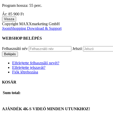
Program hossza: 55 perc.
Ár:
85 900 Ft
Copyright MAXXmarketing GmbH
JoomShopping Download & Support
WEBSHOP
BELÉPÉS
Felhasználó név
Jelszó
Belépés
Elfelejtette felhasználó nevét?
Elfelejtette jelszavát?
Fiók létrehozása
KOSÁR
Sum total:
AJÁNDÉK
4K-S
VIDEÓ
MINDEN
UTUNKHOZ!