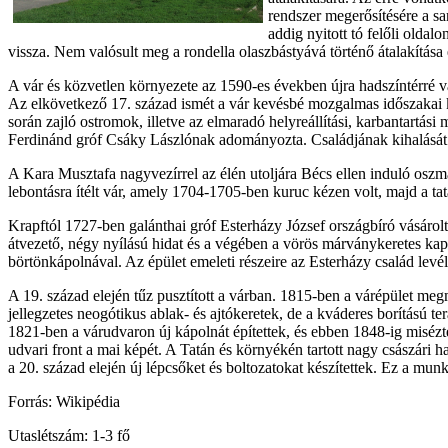
rendszer megerősítésére a sa
addig nyitott tó felőli oldal
vissza. Nem valósult meg a rondella olaszbástyává történő átalakítása 
A vár és közvetlen környezete az 1590-es években újra hadszíntérré v
Az elkövetkező 17. század ismét a vár kevésbé mozgalmas időszakai k
során zajló ostromok, illetve az elmaradó helyreállítási, karbantartá
Ferdinánd gróf Csáky Lászlónak adományozta. Családjának kihalását kö
A Kara Musztafa nagyvezírrel az élén utoljára Bécs ellen induló oszm
lebontásra ítélt vár, amely 1704-1705-ben kuruc kézen volt, majd a ta
Krapftól 1727-ben galánthai gróf Esterházy József országbíró vásárol
átvezető, négy nyílású hidat és a végében a vörös márványkeretes kapu
börtönkápolnával. Az épület emeleti részeire az Esterházy család levéltá
A 19. század elején tűz pusztított a várban. 1815-ben a várépület megm
jellegzetes neogótikus ablak- és ajtókeretek, de a kváderes borítású te
1821-ben a várudvaron új kápolnát építettek, és ebben 1848-ig misézt
udvari front a mai képét. A Tatán és környékén tartott nagy császári had
a 20. század elején új lépcsőket és boltozatokat készítettek. Ez a munk
Forrás: Wikipédia
Utaslétszám: 1-3 fő