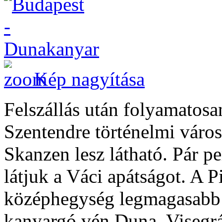
Kép nagyítása
Felszállás után folyamatos
Szentendre történelmi város
Skanzen lesz látható. Pár p
látjuk a Váci apátságot. A Pi
középhegység legmagasabb c
kanyargó vén Duna, Visegrá