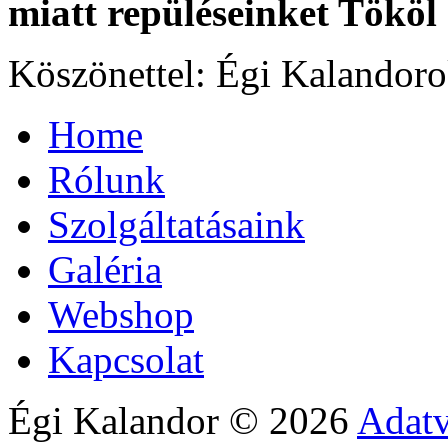
miatt repüléseinket Tököl 
Köszönettel: Égi Kalandor
Home
Rólunk
Szolgáltatásaink
Galéria
Webshop
Kapcsolat
Égi Kalandor
©
2026
Adatv