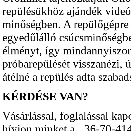
repülésükhöz ajándék videó
minőségben. A repülőgépre 
egyedűlálló csúcsminőségben
élményt, így mindannyiszor
próbarepülését visszanézi, ú
átélné a repülés adta szabad
KÉRDÉSE
VAN?
Vásárlással, foglalással kap
hívjon minket a +36-70-41