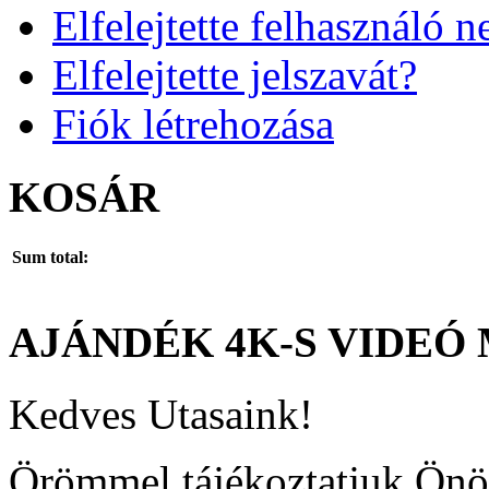
Elfelejtette felhasználó n
Elfelejtette jelszavát?
Fiók létrehozása
KOSÁR
Sum total:
AJÁNDÉK
4K-S
VIDEÓ
Kedves Utasaink!
Örömmel tájékoztatjuk Önö