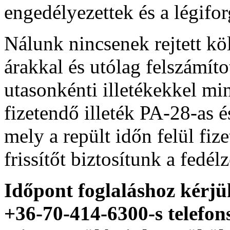
engedélyezettek és a légifor
Nálunk nincsenek rejtett kö
árakkal és utólag felszámíto
utasonkénti illetékekkel mi
fizetendő illeték PA-28-as
mely a repült időn felül fi
frissítőt biztosítunk a fedél
Időpont foglaláshoz kérjü
+36-70-414-6300-s telefo