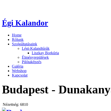
Égi Kalandor
Home
Rólunk
Szolgáltatásaink
Légi-Kalandtúrák
Liszkay Borkúria
Élményrepülések
Pilótaképzés
Galéria
Webshop
Kapcsolat
Budapest - Dunakany
Nézettség:
6810