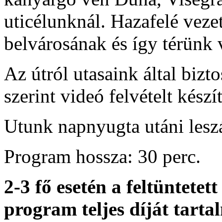
uticélunknál. Hazafelé vez
belvárosának és így térünk 
Az útról utasaink által bizt
szerint videó felvételt készí
Utunk napnyugta utáni leszál
Program hossza: 30 perc.
2-3 fő esetén a feltüntete
program teljes díját tart