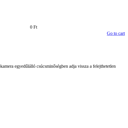
0 Ft
Go to cart
amera egyedűlálló csúcsminőségben adja vissza a felejthetetlen