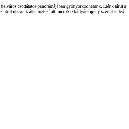
sz belváros csodálatos panorámájában gyönyörködhetünk. Elénk tárul a
tról utasaink által biztosított microSD kártyára igény szerint videó