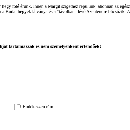
r-hegy fölé érünk. Innen a Margit szigethez repülünk, ahonnan az egé
a Budai hegyek látványa és a "távolban" lévő Szentendre búcsúzik. Az ú
s díját tartalmazzák és nem személyenként értendőek!
Emlékezzen rám