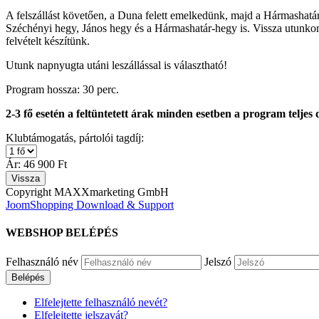
A felszállást követően, a Duna felett emelkedünk, majd a Hármashatá
Széchényi hegy, János hegy és a Hármashatár-hegy is. Vissza utunkon 
felvételt készítünk.
Utunk napnyugta utáni leszállással is választható!
Program hossza: 30 perc.
2-3 fő esetén a feltüntetett árak minden esetben a program telje
Klubtámogatás, pártolói tagdíj:
Ár:
46 900 Ft
Copyright MAXXmarketing GmbH
JoomShopping Download & Support
WEBSHOP
BELÉPÉS
Felhasználó név
Jelszó
Belépés
Elfelejtette felhasználó nevét?
Elfelejtette jelszavát?