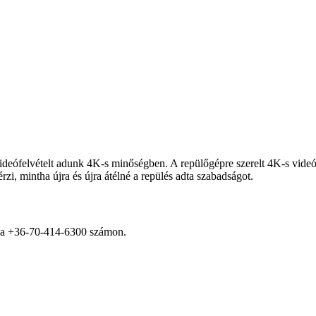
eófelvételt adunk 4K-s minőségben. A repülőgépre szerelt 4K-s videók
zi, mintha újra és újra átélné a repülés adta szabadságot.
et a +36-70-414-6300 számon.