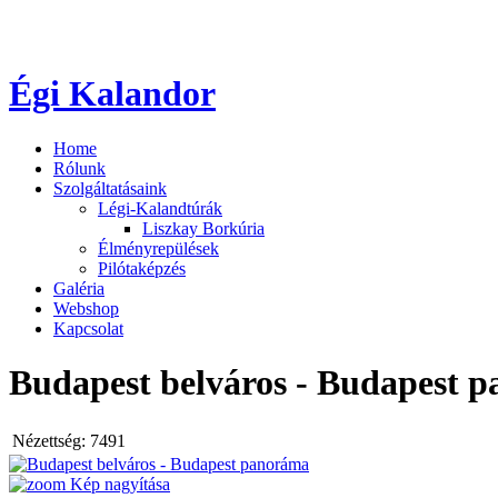
Égi Kalandor
Home
Rólunk
Szolgáltatásaink
Légi-Kalandtúrák
Liszkay Borkúria
Élményrepülések
Pilótaképzés
Galéria
Webshop
Kapcsolat
Budapest belváros - Budapest 
Nézettség:
7491
Kép nagyítása