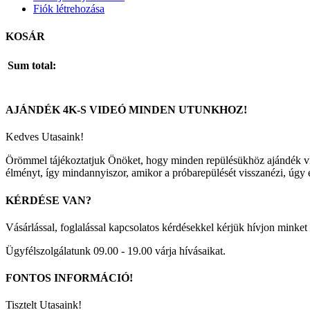
Fiók létrehozása
KOSÁR
Sum total:
AJÁNDÉK
4K-S
VIDEÓ
MINDEN
UTUNKHOZ!
Kedves Utasaink!
Örömmel tájékoztatjuk Önöket, hogy minden repülésükhöz ajándék vid
élményt, így mindannyiszor, amikor a próbarepülését visszanézi, úgy ér
KÉRDÉSE
VAN?
Vásárlással, foglalással kapcsolatos kérdésekkel kérjük hívjon mink
Ügyfélszolgálatunk 09.00 - 19.00 várja hívásaikat.
FONTOS
INFORMÁCIÓ!
Tisztelt Utasaink!