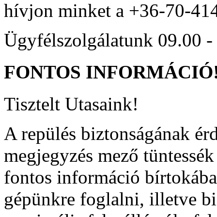
hívjon minket a +36-70-41
Ügyfélszolgálatunk 09.00 - 
FONTOS
INFORMÁCIÓ
Tisztelt Utasaink!
A repülés biztonságának ér
megjegyzés mező tüntessék f
fontos információ bírtokába
gépünkre foglalni, illetve b