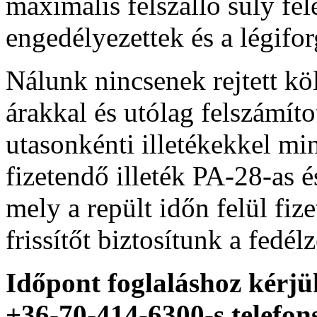
maximális felszálló súly fel
engedélyezettek és a légifor
Nálunk nincsenek rejtett kö
árakkal és utólag felszámíto
utasonkénti illetékekkel mi
fizetendő illeték PA-28-as
mely a repült időn felül fi
frissítőt biztosítunk a fedél
Időpont foglaláshoz kérjü
+36-70-414-6300-s telefo