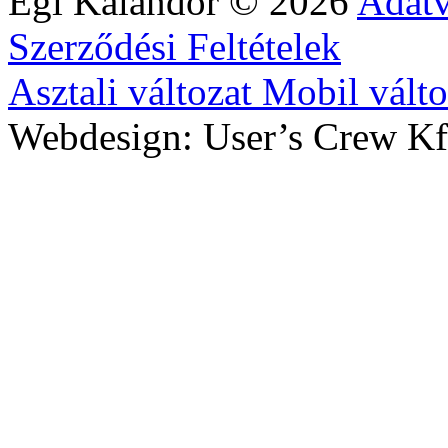
Égi Kalandor
©
2026
Adatv
Szerződési Feltételek
Asztali változat
Mobil válto
Webdesign: User’s Crew Kf