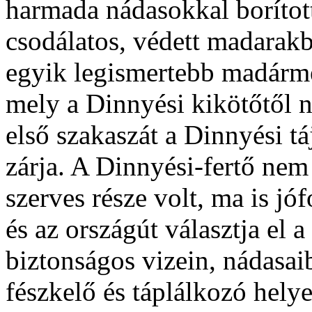
harmada nádasokkal borítot
csodálatos, védett madarak
egyik legismertebb madárme
mely a Dinnyési kikötőtől 
első szakaszát a Dinnyési tá
zárja. A Dinnyési-fertő nem
szerves része volt, ma is jó
és az országút választja el a
biztonságos vizein, nádasai
fészkelő és táplálkozó hely