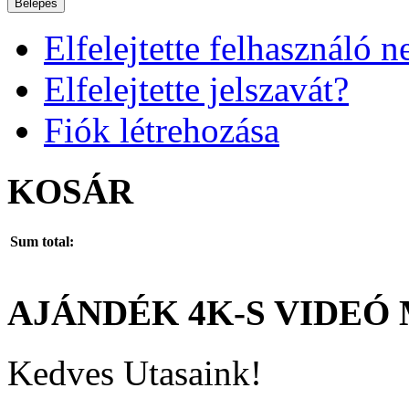
Belépés
Elfelejtette felhasználó n
Elfelejtette jelszavát?
Fiók létrehozása
KOSÁR
Sum total:
AJÁNDÉK
4K-S
VIDEÓ
Kedves Utasaink!