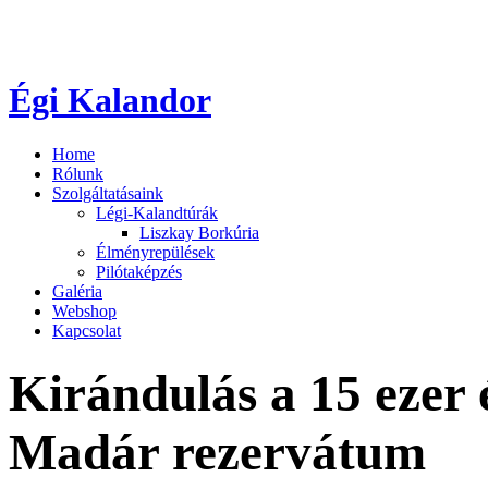
Égi Kalandor
Home
Rólunk
Szolgáltatásaink
Légi-Kalandtúrák
Liszkay Borkúria
Élményrepülések
Pilótaképzés
Galéria
Webshop
Kapcsolat
Kirándulás a 15 ezer é
Madár rezervátum