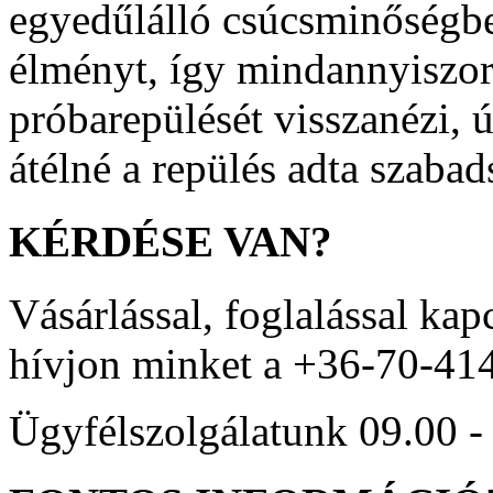
egyedűlálló csúcsminőségben
élményt, így mindannyiszor
próbarepülését visszanézi, ú
átélné a repülés adta szabad
KÉRDÉSE
VAN?
Vásárlással, foglalással kap
hívjon minket a +36-70-41
Ügyfélszolgálatunk 09.00 - 