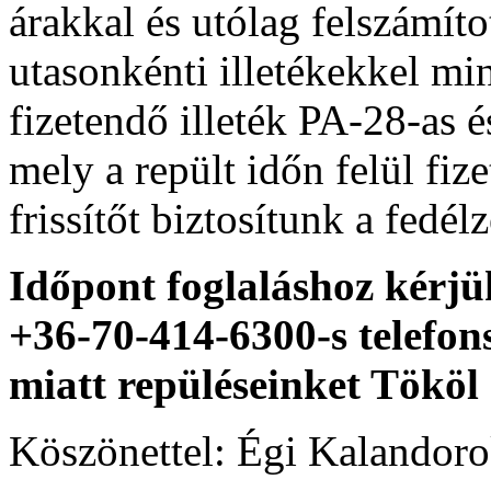
árakkal és utólag felszámíto
utasonkénti illetékekkel mi
fizetendő illeték PA-28-as
mely a repült időn felül fi
frissítőt biztosítunk a fedél
Időpont foglaláshoz kérjü
+36-70-414-6300-s telefo
miatt repüléseinket Tököl 
Köszönettel: Égi Kalandor