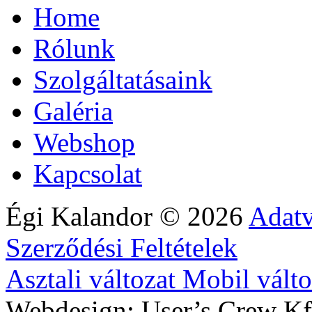
Home
Rólunk
Szolgáltatásaink
Galéria
Webshop
Kapcsolat
Égi Kalandor
©
2026
Adatv
Szerződési Feltételek
Asztali változat
Mobil válto
Webdesign: User’s Crew Kf