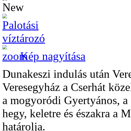
Kép nagyítása
Dunakeszi indulás után Ver
Veresegyház a Cserhát közel
a mogyoródi Gyertyános, a 
hegy, keletre és északra a 
határolja.