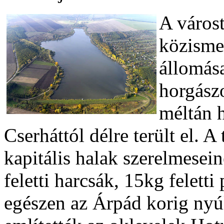
A várost
közismer
állomás
horgász
méltán h
Cserháttól délre terült el. A
kapitális halak szerelmesei
feletti harcsák, 15kg felett
egészen az Árpád korig nyú