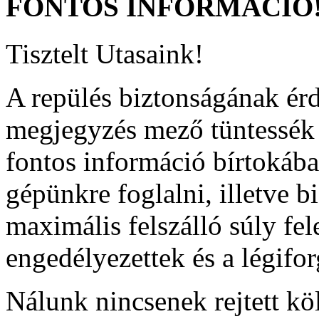
FONTOS
INFORMÁCIÓ
Tisztelt Utasaink!
A repülés biztonságának ér
megjegyzés mező tüntessék f
fontos információ bírtokába
gépünkre foglalni, illetve b
maximális felszálló súly fel
engedélyezettek és a légifor
Nálunk nincsenek rejtett kö