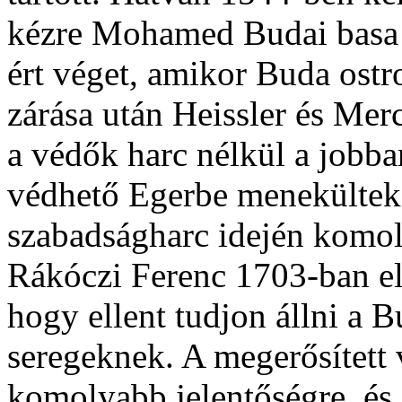
kézre Mohamed Budai basa 
ért véget, amikor Buda ost
zárása után Heissler és Mer
a védők harc nélkül a jobba
védhető Egerbe menekültek
szabadságharc idején komoly
Rákóczi Ferenc 1703-ban elr
hogy ellent tudjon állni a 
seregeknek. A megerősített 
komolyabb jelentőségre, és