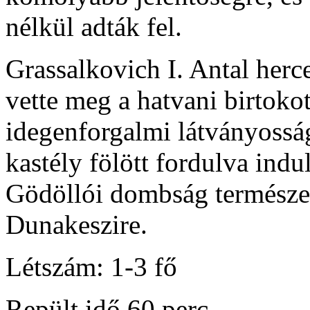
nélkül adták fel.
Grassalkovich I. Antal herc
vette meg a hatvani birtoko
idegenforgalmi látványosság
kastély fölött fordulva indu
Gödöllói dombság természet
Dunakeszire.
Létszám: 1-3 fő
Repült idő 60 perc.