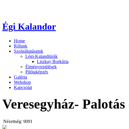
Égi Kalandor
Home
Rólunk
Szolgáltatásaink
Légi-Kalandtúrák
Liszkay Borkúria
Élményrepülések
Pilótaképzés
Galéria
Webshop
Kapcsolat
Veresegyház- Palotás
Nézettség:
9091