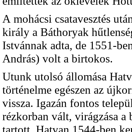
említették az oklevelek Hot
A mohácsi csatavesztés utá
király a Báthoryak hűtlens
Istvánnak adta, de 1551-be
András) volt a birtokos.
Utunk utolsó állomása Hatv
történelme egészen az újkor
vissza. Igazán fontos telepü
rézkorban vált, virágzása a
tartott. Hatvan 1544-ben ke